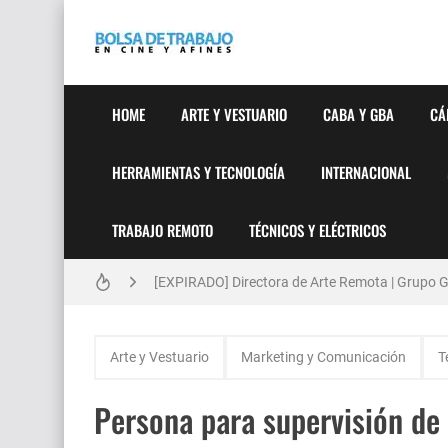
HOME
ARTE Y VESTUARIO
CABA Y GBA
CÁ
HERRAMIENTAS Y TECNOLOGÍA
INTERNACIONAL
TRABAJO REMOTO
TÉCNICOS Y ELÉCTRICOS
Técnicas de Organización del Día Laboral
[EXPIRADO] Directora de Arte Remota | Grupo Ge
Anatomía de la Discrecionalidad: El Impacto Si
Arte y Vestuario
Marketing y Comunicación
T
[🇪🇸] Fotógrafos Freelance en Madrid, Sevilla 
Persona para supervisión de
[EXPIRADO] Productor BTL | Feedback Group | Bo