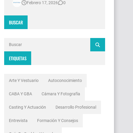
Febrero 17, 2026
0
contradicciones estructurales. Mientras
las señales de noticias en Argentina
invierten millones de dólares en
BUSCAR
tecnología 4K, escenografías de
realidad aumentada y sistemas de
ingesta de dat…
ETIQUETAS
Arte Y Vestuario
Autoconocimiento
CABA Y GBA
Cámara Y Fotografía
Casting Y Actuación
Desarrollo Profesional
Entrevista
Formación Y Consejos