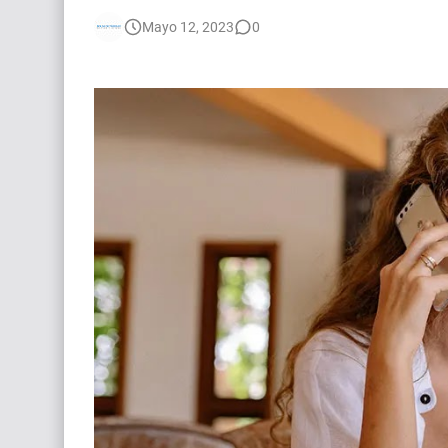
🌎 Video Editor Ads - Naked & Thriving (Remoto
Mayo 12, 2023
0
[EXPIRADO] Casting Actrices Rasgos Orientales
Búsqueda: Diseñador/a Gráfico Freelance - Cor
EXPIRADO: Creative Director en BLOODY (Madrid
Guía definitiva para buscar trabajo de Cine en A