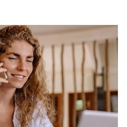
)
 (Buenos Aires)
nelia (Remoto)
, España) - Referencia Salarial
rgentina (2026) | Sueldos y Sindicatos