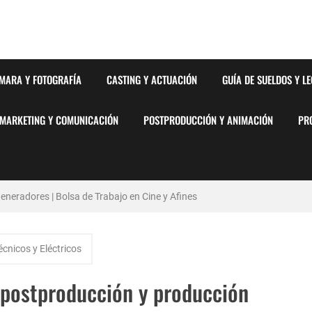
MARA Y FOTOGRAFÍA
CASTING Y ACTUACIÓN
GUÍA DE SUELDOS Y L
MARKETING Y COMUNICACIÓN
POSTPRODUCCIÓN Y ANIMACIÓN
PR
neradores | Bolsa de Trabajo en Cine y Afines
stémico del Favoritismo en la Postproducción Televisiva de Alta Gama
écnicos y Eléctricos
y Barcelona | PrensaSport
 postproducción y producción
lsa de Trabajo en Cine y Afines