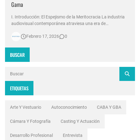
Gama
I. Introducción: El Espejismo de la Meritocracia La industria
audiovisual contemporánea atraviesa una era de
contradicciones estructurales. Mientras las señales de
Febrero 17, 2026
0
noticias en Argentina invierten millones de dólares en
tecnología 4K, escenografías de realidad aumentada y
sistemas de ingesta de dat…
BUSCAR
ETIQUETAS
Arte Y Vestuario
Autoconocimiento
CABA Y GBA
Cámara Y Fotografía
Casting Y Actuación
Desarrollo Profesional
Entrevista