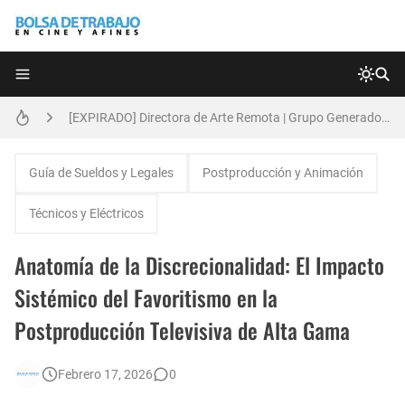
Técnicas de Organización del Día Laboral
[EXPIRADO] Directora de Arte Remota | Grupo Generadores | Bolsa de Trabajo en Cine y Afines
Anatomía de la Discrecionalidad: El Impacto Sistémico del Favoritismo en la Postproducción Televisiva de Alta Gama
Guía de Sueldos y Legales
Postproducción y Animación
[EXPIRADO] Productor BTL | Feedback Group | Bolsa de Trabajo en Cine y Afines
Técnicos y Eléctricos
[🇪🇸] Fotógrafos Freelance en Madrid, Sevilla y Barcelona | PrensaSport
Anatomía de la Discrecionalidad: El Impacto
🌎 Video Editor Ads - Naked & Thriving (Remoto)
Sistémico del Favoritismo en la
Postproducción Televisiva de Alta Gama
Búsqueda: Diseñador/a Gráfico Freelance - Cornelia (Remoto)
[EXPIRADO] Casting Actrices Rasgos Orientales (Buenos Aires)
Febrero 17, 2026
0