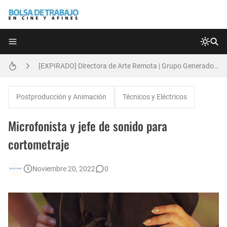
Técnicas de Organización del Día Laboral
[EXPIRADO] Directora de Arte Remota | Grupo Generadores | Bolsa de Trabajo en Cine y Afines
Anatomía de la Discrecionalidad: El Impacto Sistémico del Favoritismo en la Postproducción Televisiva de Alta Gama
Postproducción y Animación
Técnicos y Eléctricos
[🇪🇸] Fotógrafos Freelance en Madrid, Sevilla y Barcelona | PrensaSport
Microfonista y jefe de sonido para
[EXPIRADO] Productor BTL | Feedback Group | Bolsa de Trabajo en Cine y Afines
cortometraje
🌎 Video Editor Ads - Naked & Thriving (Remoto)
Noviembre 20, 2022
0
[EXPIRADO] Casting Actrices Rasgos Orientales (Buenos Aires)
Búsqueda: Diseñador/a Gráfico Freelance - Cornelia (Remoto)