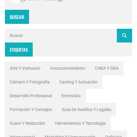
tecnología 4K, escenografías de realidad aumentada y
sistemas de ingesta de dat…
BUSCAR
ETIQUETAS
Arte Y Vestuario
Autoconocimiento
CABA Y GBA
Cámara Y Fotografía
Casting Y Actuación
Desarrollo Profesional
Entrevista
Formación Y Consejos
Guía De Sueldos Y Legales
Guion Y Redacción
Herramientas Y Tecnología
Internacional
Marketing Y Comunicación
Peliculas