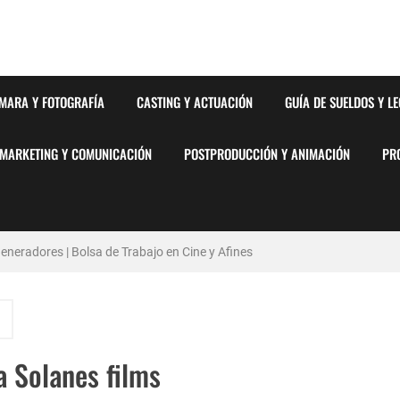
MARA Y FOTOGRAFÍA
CASTING Y ACTUACIÓN
GUÍA DE SUELDOS Y L
MARKETING Y COMUNICACIÓN
POSTPRODUCCIÓN Y ANIMACIÓN
PR
neradores | Bolsa de Trabajo en Cine y Afines
stémico del Favoritismo en la Postproducción Televisiva de Alta Gama
y Barcelona | PrensaSport
a Solanes films
lsa de Trabajo en Cine y Afines