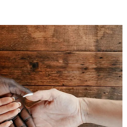
)
 (Buenos Aires)
nelia (Remoto)
, España) - Referencia Salarial
rgentina (2026) | Sueldos y Sindicatos