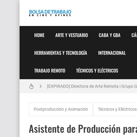
HOME
ARTE Y VESTUARIO
CABA Y GBA
CÁ
HERRAMIENTAS Y TECNOLOGÍA
INTERNACIONAL
TRABAJO REMOTO
TÉCNICOS Y ELÉCTRICOS
Técnicas de Organización del Día Laboral
[EXPIRADO] Directora de Arte Remota | Grupo Ge
Anatomía de la Discrecionalidad: El Impacto Si
Postproducción y Animación
Técnicos y Eléctricos
[🇪🇸] Fotógrafos Freelance en Madrid, Sevilla 
Asistente de Producción par
[EXPIRADO] Productor BTL | Feedback Group | Bo