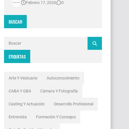
Febrero 17, 2026
0
contradicciones estructurales. Mientras
las señales de noticias en Argentina
invierten millones de dólares en
BUSCAR
tecnología 4K, escenografías de
realidad aumentada y sistemas de
ingesta de dat…
ETIQUETAS
Arte Y Vestuario
Autoconocimiento
CABA Y GBA
Cámara Y Fotografía
Casting Y Actuación
Desarrollo Profesional
Entrevista
Formación Y Consejos