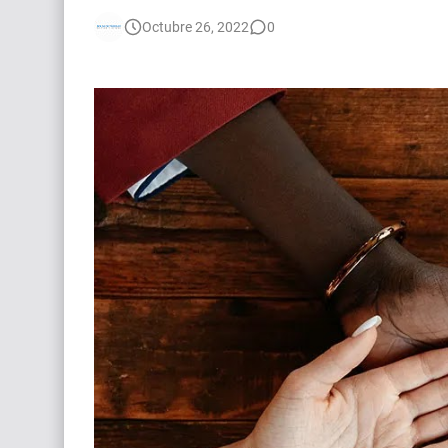
🌎 Video Editor Ads - Naked & Thriving (Remoto
Octubre 26, 2022
0
[EXPIRADO] Casting Actrices Rasgos Orientales
Búsqueda: Diseñador/a Gráfico Freelance - Cor
EXPIRADO: Creative Director en BLOODY (Madrid
Guía definitiva para buscar trabajo de Cine en A