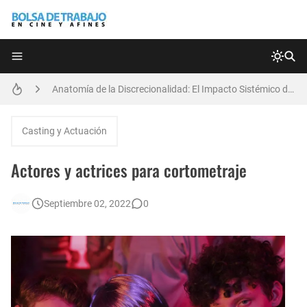
Técnicas de Organización del Día Laboral
[EXPIRADO] Directora de Arte Remota | Grupo Generadores | Bolsa de Trabajo en Cine y Afines
Anatomía de la Discrecionalidad: El Impacto Sistémico del Favoritismo en la Postproducción Televisiva de Alta Gama
[🇪🇸] Fotógrafos Freelance en Madrid, Sevilla y Barcelona | PrensaSport
Casting y Actuación
[EXPIRADO] Productor BTL | Feedback Group | Bolsa de Trabajo en Cine y Afines
Actores y actrices para cortometraje
🌎 Video Editor Ads - Naked & Thriving (Remoto)
Septiembre 02, 2022
0
[EXPIRADO] Casting Actrices Rasgos Orientales (Buenos Aires)
Búsqueda: Diseñador/a Gráfico Freelance - Cornelia (Remoto)
EXPIRADO: Creative Director en BLOODY (Madrid, España) - Referencia Salarial