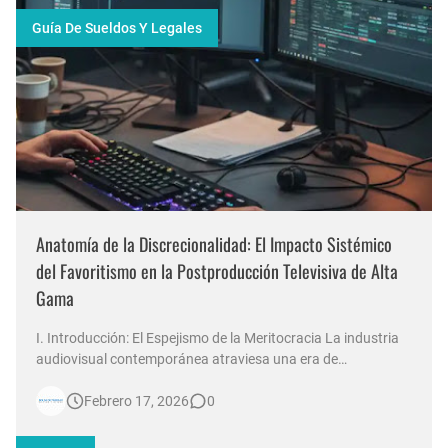
Guía De Sueldos Y Legales
Anatomía de la Discrecionalidad: El Impacto Sistémico
del Favoritismo en la Postproducción Televisiva de Alta
Gama
I. Introducción: El Espejismo de la Meritocracia La industria
audiovisual contemporánea atraviesa una era de
contradicciones estructurales. Mientras las señales de
Febrero 17, 2026
0
noticias en Argentina invierten millones de dólares en
tecnología 4K, escenografías de realidad aumentada y
sistemas de ingesta de dat…