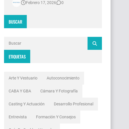
Febrero 17, 2026
0
contradicciones estructurales. Mientras
las señales de noticias en Argentina
invierten millones de dólares en
BUSCAR
tecnología 4K, escenografías de
realidad aumentada y sistemas de
ingesta de dat…
ETIQUETAS
Arte Y Vestuario
Autoconocimiento
CABA Y GBA
Cámara Y Fotografía
Casting Y Actuación
Desarrollo Profesional
Entrevista
Formación Y Consejos