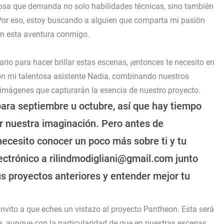
sa que demanda no solo habilidades técnicas, sino también
. Por eso, estoy buscando a alguien que comparta mi pasión
 en esta aventura conmigo.
ario para hacer brillar estas escenas, ¡entonces te necesito en
n mi talentosa asistente Nadia, combinando nuestros
 imágenes que capturarán la esencia de nuestro proyecto.
para septiembre u octubre, así que hay tiempo
ar nuestra imaginación. Pero antes de
 necesito conocer un poco más sobre ti y tu
lectrónico a rilindmodigliani@gmail.com junto
us proyectos anteriores y entender mejor tu
invito a que eches un vistazo al proyecto Pantheon. Esta será
ca, aunque con la particularidad de que en nuestras escenas