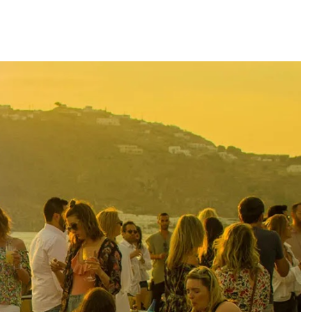
)
 (Buenos Aires)
nelia (Remoto)
, España) - Referencia Salarial
rgentina (2026) | Sueldos y Sindicatos