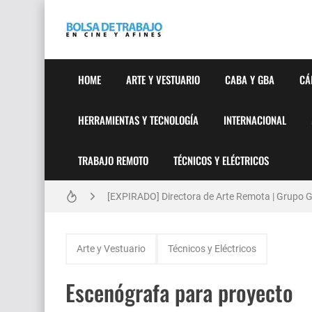
HOME
ARTE Y VESTUARIO
CABA Y GBA
CÁ
HERRAMIENTAS Y TECNOLOGÍA
INTERNACIONAL
TRABAJO REMOTO
TÉCNICOS Y ELÉCTRICOS
Técnicas de Organización del Día Laboral
[EXPIRADO] Directora de Arte Remota | Grupo Ge
Anatomía de la Discrecionalidad: El Impacto Si
Arte y Vestuario
Técnicos y Eléctricos
[🇪🇸] Fotógrafos Freelance en Madrid, Sevilla 
Escenógrafa para proyecto
[EXPIRADO] Productor BTL | Feedback Group | Bo