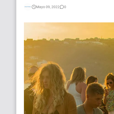
🌎 Video Editor Ads - Naked & Thriving (Remoto
Mayo 09, 2022
0
[EXPIRADO] Casting Actrices Rasgos Orientales
Búsqueda: Diseñador/a Gráfico Freelance - Cor
EXPIRADO: Creative Director en BLOODY (Madrid
Guía definitiva para buscar trabajo de Cine en A