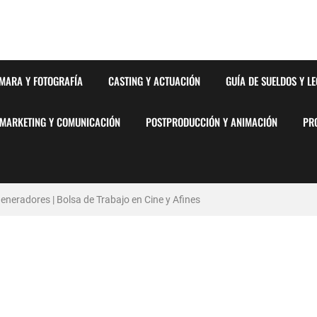
MARA Y FOTOGRAFÍA
CASTING Y ACTUACIÓN
GUÍA DE SUELDOS Y L
MARKETING Y COMUNICACIÓN
POSTPRODUCCIÓN Y ANIMACIÓN
PR
neradores | Bolsa de Trabajo en Cine y Afines
stémico del Favoritismo en la Postproducción Televisiva de Alta Gama
y Barcelona | PrensaSport
lsa de Trabajo en Cine y Afines