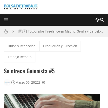
Anatomía de la Discrecionalidad: El Impacto Sistémico del Favoritismo en la Postproducción Televisiva de Alta Gama
[🇪🇸] Fotógrafos Freelance en Madrid, Sevilla y Barcelona | PrensaSport
[EXPIRADO] Productor BTL | Feedback Group | Bolsa de Trabajo en Cine y Afines
🌎 Video Editor Ads - Naked & Thriving (Remoto)
Guion y Redacción
Producción y Dirección
[EXPIRADO] Casting Actrices Rasgos Orientales (Buenos Aires)
Trabajo Remoto
Búsqueda: Diseñador/a Gráfico Freelance - Cornelia (Remoto)
Se ofrece Guionista #5
EXPIRADO: Creative Director en BLOODY (Madrid, España) - Referencia Salarial
Marzo 06, 2022
0
Guía definitiva para buscar trabajo de Cine en Argentina (2026) | Sueldos y Sindicatos