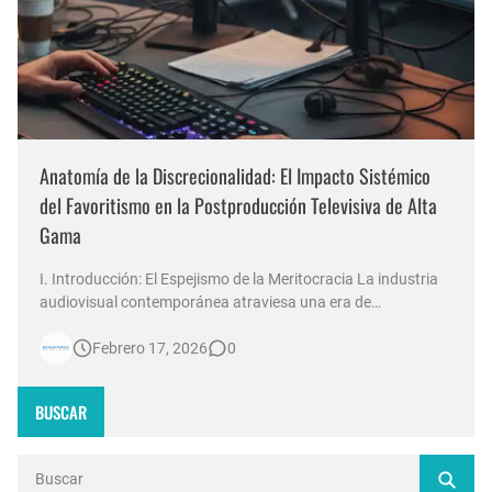
Anatomía de la Discrecionalidad: El Impacto Sistémico
del Favoritismo en la Postproducción Televisiva de Alta
Gama
I. Introducción: El Espejismo de la Meritocracia La industria
audiovisual contemporánea atraviesa una era de
contradicciones estructurales. Mientras las señales de
Febrero 17, 2026
0
noticias en Argentina invierten millones de dólares en
tecnología 4K, escenografías de realidad aumentada y
sistemas de ingesta de dat…
BUSCAR