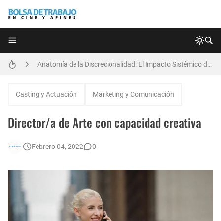
Técnicas de Organización del Día Laboral
[EXPIRADO] Directora de Arte Remota | Grupo Generadores | Bolsa de Trabajo en Cine y Afines
Anatomía de la Discrecionalidad: El Impacto Sistémico del Favoritismo en la Postproducción Televisiva de Alta Gama
[🇪🇸] Fotógrafos Freelance en Madrid, Sevilla y Barcelona | PrensaSport
Casting y Actuación
Marketing y Comunicación
[EXPIRADO] Productor BTL | Feedback Group | Bolsa de Trabajo en Cine y Afines
Director/a de Arte con capacidad creativa
🌎 Video Editor Ads - Naked & Thriving (Remoto)
Febrero 04, 2022
0
[EXPIRADO] Casting Actrices Rasgos Orientales (Buenos Aires)
Búsqueda: Diseñador/a Gráfico Freelance - Cornelia (Remoto)
EXPIRADO: Creative Director en BLOODY (Madrid, España) - Referencia Salarial