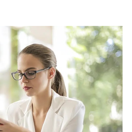
)
nelia (Remoto)
 (Buenos Aires)
, España) - Referencia Salarial
rgentina (2026) | Sueldos y Sindicatos