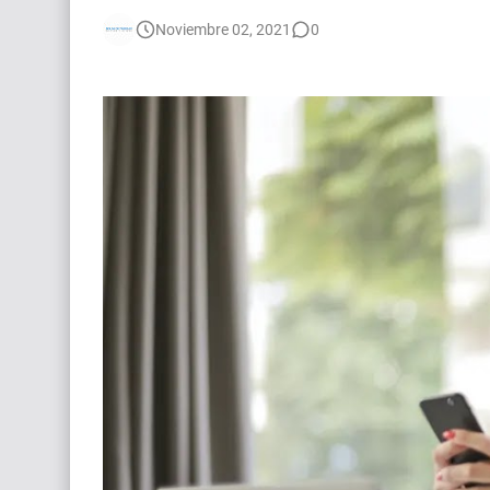
🌎 Video Editor Ads - Naked & Thriving (Remoto
Noviembre 02, 2021
0
Búsqueda: Diseñador/a Gráfico Freelance - Cor
[EXPIRADO] Casting Actrices Rasgos Orientales
EXPIRADO: Creative Director en BLOODY (Madrid
Guía definitiva para buscar trabajo de Cine en A