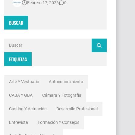
Febrero 17, 2026
0
contradicciones estructurales. Mientras
las señales de noticias en Argentina
invierten millones de dólares en
BUSCAR
tecnología 4K, escenografías de
realidad aumentada y sistemas de
ingesta de dat…
ETIQUETAS
Arte Y Vestuario
Autoconocimiento
CABA Y GBA
Cámara Y Fotografía
Casting Y Actuación
Desarrollo Profesional
Entrevista
Formación Y Consejos