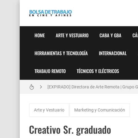
HOME
ARTE Y VESTUARIO
CABA Y GBA
CÁ
HERRAMIENTAS Y TECNOLOGÍA
INTERNACIONAL
TRABAJO REMOTO
TÉCNICOS Y ELÉCTRICOS
Técnicas de Organización del Día Laboral
[EXPIRADO] Directora de Arte Remota | Grupo Ge
Anatomía de la Discrecionalidad: El Impacto Si
Arte y Vestuario
Marketing y Comunicación
[EXPIRADO] Productor BTL | Feedback Group | Bo
Creativo Sr. graduado
[🇪🇸] Fotógrafos Freelance en Madrid, Sevilla 