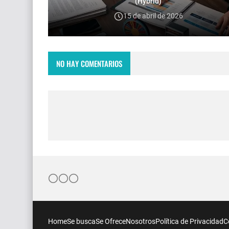
(Hybrid)
15 de abril de 2026
NO HAY COMENTARIOS
Home
Se busca
Se Ofrece
Nosotros
Política de Privacidad
C