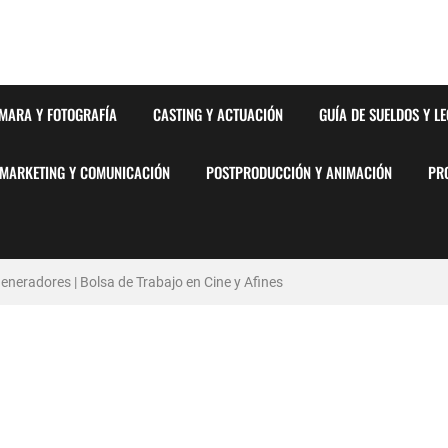
MARA Y FOTOGRAFÍA
CASTING Y ACTUACIÓN
GUÍA DE SUELDOS Y L
MARKETING Y COMUNICACIÓN
POSTPRODUCCIÓN Y ANIMACIÓN
PR
neradores | Bolsa de Trabajo en Cine y Afines
stémico del Favoritismo en la Postproducción Televisiva de Alta Gama
lsa de Trabajo en Cine y Afines
y Barcelona | PrensaSport