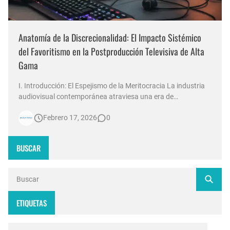
Anatomía de la Discrecionalidad: El Impacto Sistémico
del Favoritismo en la Postproducción Televisiva de Alta
Gama
I. Introducción: El Espejismo de la Meritocracia La industria
audiovisual contemporánea atraviesa una era de
contradicciones estructurales. Mientras las señales de
Febrero 17, 2026
0
noticias en Argentina invierten millones de dólares en
tecnología 4K, escenografías de realidad aumentada y
sistemas de ingesta de dat…
BUSCAR
ETIQUETAS