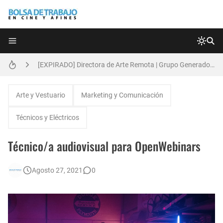
Técnicas de Organización del Día Laboral
[EXPIRADO] Directora de Arte Remota | Grupo Generadores | Bolsa de Trabajo en Cine y Afines
Anatomía de la Discrecionalidad: El Impacto Sistémico del Favoritismo en la Postproducción Televisiva de Alta Gama
Arte y Vestuario
Marketing y Comunicación
[EXPIRADO] Productor BTL | Feedback Group | Bolsa de Trabajo en Cine y Afines
Técnicos y Eléctricos
[🇪🇸] Fotógrafos Freelance en Madrid, Sevilla y Barcelona | PrensaSport
Técnico/a audiovisual para OpenWebinars
🌎 Video Editor Ads - Naked & Thriving (Remoto)
Agosto 27, 2021
0
Búsqueda: Diseñador/a Gráfico Freelance - Cornelia (Remoto)
[EXPIRADO] Casting Actrices Rasgos Orientales (Buenos Aires)