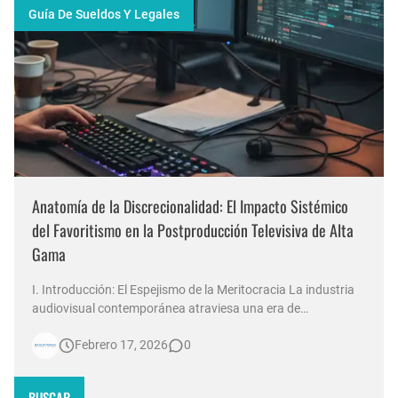
Guía De Sueldos Y Legales
Anatomía de la Discrecionalidad: El Impacto Sistémico
del Favoritismo en la Postproducción Televisiva de Alta
Gama
I. Introducción: El Espejismo de la Meritocracia La industria
audiovisual contemporánea atraviesa una era de
contradicciones estructurales. Mientras las señales de
Febrero 17, 2026
0
noticias en Argentina invierten millones de dólares en
tecnología 4K, escenografías de realidad aumentada y
sistemas de ingesta de dat…
BUSCAR