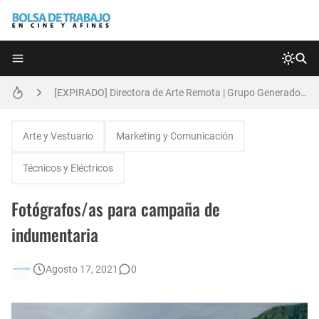
Técnicas de Organización del Día Laboral
[EXPIRADO] Directora de Arte Remota | Grupo Generadores | Bolsa de Trabajo en Cine y Afines
Anatomía de la Discrecionalidad: El Impacto Sistémico del Favoritismo en la Postproducción Televisiva de Alta Gama
Arte y Vestuario
Marketing y Comunicación
[🇪🇸] Fotógrafos Freelance en Madrid, Sevilla y Barcelona | PrensaSport
Técnicos y Eléctricos
[EXPIRADO] Productor BTL | Feedback Group | Bolsa de Trabajo en Cine y Afines
Fotógrafos/as para campaña de
🌎 Video Editor Ads - Naked & Thriving (Remoto)
indumentaria
[EXPIRADO] Casting Actrices Rasgos Orientales (Buenos Aires)
Agosto 17, 2021
0
Búsqueda: Diseñador/a Gráfico Freelance - Cornelia (Remoto)