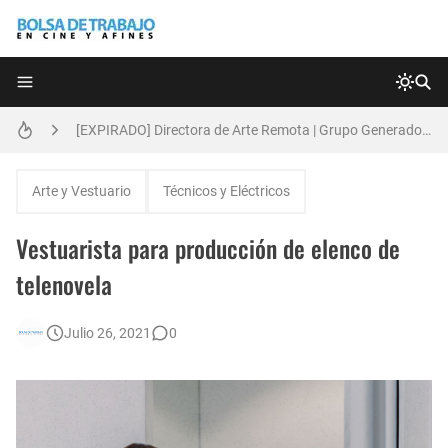
Técnicas de Organización del Día Laboral
[EXPIRADO] Directora de Arte Remota | Grupo Generadores | Bolsa de Trabajo en Cine y Afines
Anatomía de la Discrecionalidad: El Impacto Sistémico del Favoritismo en la Postproducción Televisiva de Alta Gama
Arte y Vestuario
Técnicos y Eléctricos
[EXPIRADO] Productor BTL | Feedback Group | Bolsa de Trabajo en Cine y Afines
Vestuarista para producción de elenco de
[🇪🇸] Fotógrafos Freelance en Madrid, Sevilla y Barcelona | PrensaSport
telenovela
🌎 Video Editor Ads - Naked & Thriving (Remoto)
Julio 26, 2021
0
Búsqueda: Diseñador/a Gráfico Freelance - Cornelia (Remoto)
[EXPIRADO] Casting Actrices Rasgos Orientales (Buenos Aires)