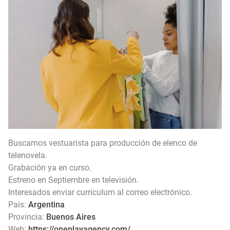
EXPIRADO: Creative Director en BLOODY (Madrid, España) - Referencia Salarial
Guía definitiva para buscar trabajo de Cine en Argentina (2026) | Sueldos y Sindicatos
Buscamos vestuarista para producción de elenco de
telenovela.
Grabación ya en curso.
Estreno en Septiembre en televisión.
Interesados enviar currículum al correo electrónico.
País:
Argentina
Provincia:
Buenos Aires
Web:
https://oneplayagency.com/