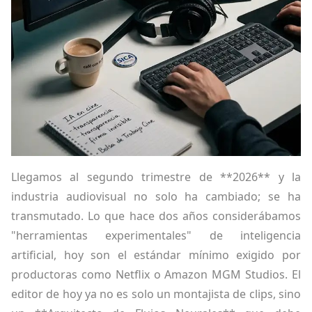
Llegamos al segundo trimestre de **2026** y la
industria audiovisual no solo ha cambiado; se ha
transmutado. Lo que hace dos años considerábamos
"herramientas experimentales" de inteligencia
artificial, hoy son el estándar mínimo exigido por
productoras como Netflix o Amazon MGM Studios. El
editor de hoy ya no es solo un montajista de clips, sino