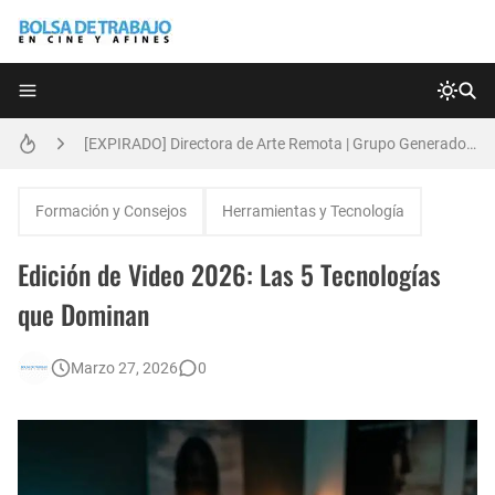
Técnicas de Organización del Día Laboral
[EXPIRADO] Directora de Arte Remota | Grupo Generadores | Bolsa de Trabajo en Cine y Afines
Anatomía de la Discrecionalidad: El Impacto Sistémico del Favoritismo en la Postproducción Televisiva de Alta Gama
Formación y Consejos
Herramientas y Tecnología
[🇪🇸] Fotógrafos Freelance en Madrid, Sevilla y Barcelona | PrensaSport
Edición de Video 2026: Las 5 Tecnologías
[EXPIRADO] Productor BTL | Feedback Group | Bolsa de Trabajo en Cine y Afines
que Dominan
🌎 Video Editor Ads - Naked & Thriving (Remoto)
Marzo 27, 2026
0
Búsqueda: Diseñador/a Gráfico Freelance - Cornelia (Remoto)
[EXPIRADO] Casting Actrices Rasgos Orientales (Buenos Aires)