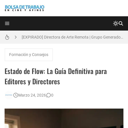
Técnicas de Organización del Día Laboral
[EXPIRADO] Directora de Arte Remota | Grupo Generadores | Bolsa de Trabajo en Cine y Afines
Anatomía de la Discrecionalidad: El Impacto Sistémico del Favoritismo en la Postproducción Televisiva de Alta Gama
Formación y Consejos
[🇪🇸] Fotógrafos Freelance en Madrid, Sevilla y Barcelona | PrensaSport
Estado de Flow: La Guía Definitiva para
[EXPIRADO] Productor BTL | Feedback Group | Bolsa de Trabajo en Cine y Afines
Editores y Directores
🌎 Video Editor Ads - Naked & Thriving (Remoto)
Marzo 24, 2026
0
[EXPIRADO] Casting Actrices Rasgos Orientales (Buenos Aires)
Búsqueda: Diseñador/a Gráfico Freelance - Cornelia (Remoto)