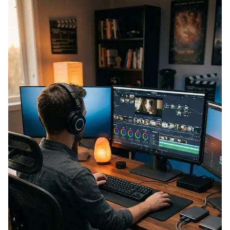
EXPIRADO: Creative Director en BLOODY (Madrid, España) - Referencia Salarial
Guía definitiva para buscar trabajo de Cine en Argentina (2026) | Sueldos y Sindicatos