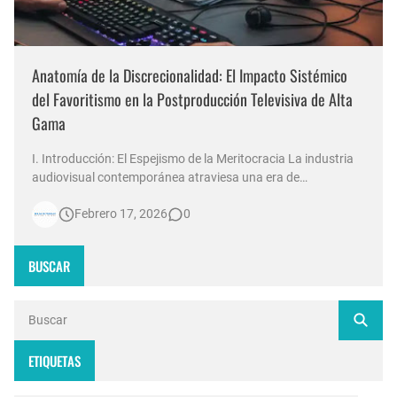
Anatomía de la Discrecionalidad: El Impacto Sistémico
del Favoritismo en la Postproducción Televisiva de Alta
Gama
I. Introducción: El Espejismo de la Meritocracia La industria
audiovisual contemporánea atraviesa una era de
contradicciones estructurales. Mientras las señales de
Febrero 17, 2026
0
noticias en Argentina invierten millones de dólares en
tecnología 4K, escenografías de realidad aumentada y
sistemas de ingesta de dat…
BUSCAR
ETIQUETAS