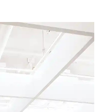
)
 (Buenos Aires)
nelia (Remoto)
, España) - Referencia Salarial
rgentina (2026) | Sueldos y Sindicatos