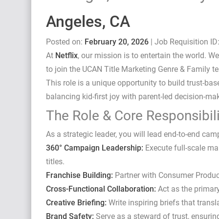
Angeles, CA
Posted on:
February 20, 2026
| Job Requisition ID
At
Netflix
, our mission is to entertain the world. W
to join the UCAN Title Marketing Genre & Family t
This role is a unique opportunity to build trust-b
balancing kid-first joy with parent-led decision-ma
The Role & Core Responsibili
As a strategic leader, you will lead end-to-end c
360° Campaign Leadership:
Execute full-scale ma
titles.
Franchise Building:
Partner with Consumer Products
Cross-Functional Collaboration:
Act as the primary 
Creative Briefing:
Write inspiring briefs that transl
Brand Safety:
Serve as a steward of trust, ensuri