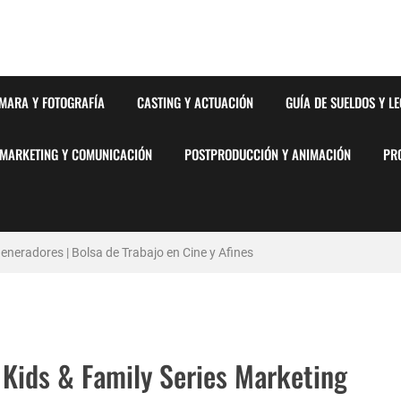
MARA Y FOTOGRAFÍA
CASTING Y ACTUACIÓN
GUÍA DE SUELDOS Y L
MARKETING Y COMUNICACIÓN
POSTPRODUCCIÓN Y ANIMACIÓN
PR
neradores | Bolsa de Trabajo en Cine y Afines
stémico del Favoritismo en la Postproducción Televisiva de Alta Gama
y Barcelona | PrensaSport
 Kids & Family Series Marketing
lsa de Trabajo en Cine y Afines