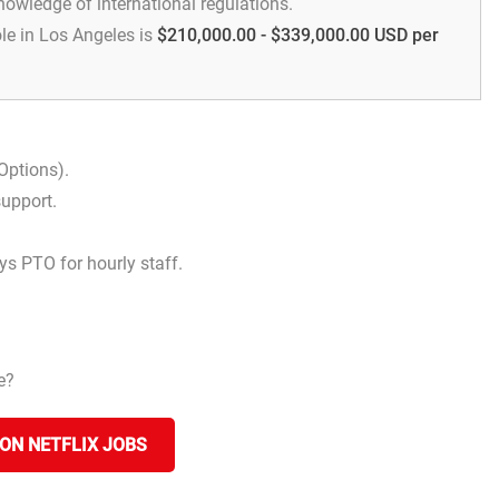
nowledge of international regulations.
le in Los Angeles is
$210,000.00 - $339,000.00 USD per
Options).
support.
ys PTO for hourly staff.
e?
ON NETFLIX JOBS