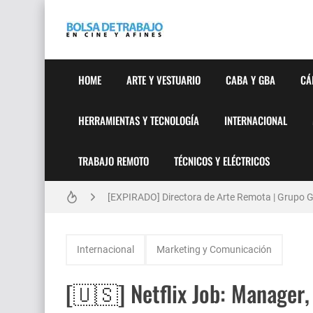
HOME
ARTE Y VESTUARIO
CABA Y GBA
CÁ
HERRAMIENTAS Y TECNOLOGÍA
INTERNACIONAL
TRABAJO REMOTO
TÉCNICOS Y ELÉCTRICOS
Técnicas de Organización del Día Laboral
[EXPIRADO] Directora de Arte Remota | Grupo Ge
Anatomía de la Discrecionalidad: El Impacto Si
Internacional
Marketing y Comunicación
[🇪🇸] Fotógrafos Freelance en Madrid, Sevilla 
[🇺🇸] Netflix Job: Manager,
[EXPIRADO] Productor BTL | Feedback Group | Bo