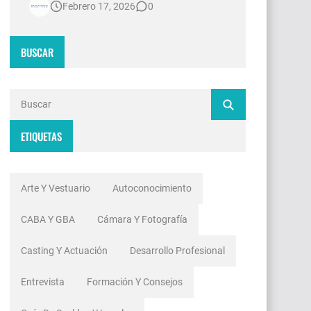
Febrero 17, 2026
0
contradicciones estructurales. Mientras
las señales de noticias en Argentina
invierten millones de dólares en
BUSCAR
tecnología 4K, escenografías de
realidad aumentada y sistemas de
ingesta de dat…
ETIQUETAS
Arte Y Vestuario
Autoconocimiento
CABA Y GBA
Cámara Y Fotografía
Casting Y Actuación
Desarrollo Profesional
Entrevista
Formación Y Consejos