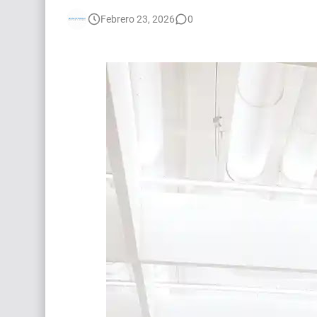
🌎 Video Editor Ads - Naked & Thriving (Remoto
Febrero 23, 2026
0
[EXPIRADO] Casting Actrices Rasgos Orientales
Búsqueda: Diseñador/a Gráfico Freelance - Cor
EXPIRADO: Creative Director en BLOODY (Madrid
Guía definitiva para buscar trabajo de Cine en A