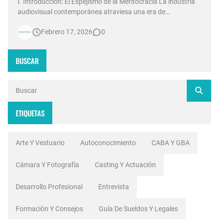
I. Introducción: El Espejismo de la Meritocracia La industria
audiovisual contemporánea atraviesa una era de
contradicciones estructurales. Mientras las señales de
Febrero 17, 2026
0
noticias en Argentina invierten millones de dólares en
tecnología 4K, escenografías de realidad aumentada y
sistemas de ingesta de dat…
BUSCAR
ETIQUETAS
Arte Y Vestuario
Autoconocimiento
CABA Y GBA
Cámara Y Fotografía
Casting Y Actuación
Desarrollo Profesional
Entrevista
Formación Y Consejos
Guía De Sueldos Y Legales