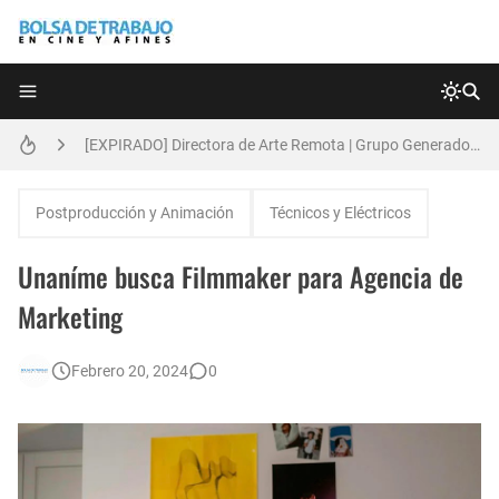
Técnicas de Organización del Día Laboral
[EXPIRADO] Directora de Arte Remota | Grupo Generadores | Bolsa de Trabajo en Cine y Afines
Anatomía de la Discrecionalidad: El Impacto Sistémico del Favoritismo en la Postproducción Televisiva de Alta Gama
Postproducción y Animación
Técnicos y Eléctricos
[🇪🇸] Fotógrafos Freelance en Madrid, Sevilla y Barcelona | PrensaSport
Unaníme busca Filmmaker para Agencia de
[EXPIRADO] Productor BTL | Feedback Group | Bolsa de Trabajo en Cine y Afines
Marketing
🌎 Video Editor Ads - Naked & Thriving (Remoto)
Febrero 20, 2024
0
[EXPIRADO] Casting Actrices Rasgos Orientales (Buenos Aires)
Búsqueda: Diseñador/a Gráfico Freelance - Cornelia (Remoto)