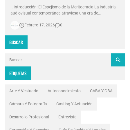
I. Introducción: El Espejismo de la Meritocracia La industria
audiovisual contemporánea atraviesa una era de
contradicciones estructurales. Mientras las señales de
Febrero 17, 2026
0
noticias en Argentina invierten millones de dólares en
tecnología 4K, escenografías de realidad aumentada y
sistemas de ingesta de dat…
BUSCAR
ETIQUETAS
Arte Y Vestuario
Autoconocimiento
CABA Y GBA
Cámara Y Fotografía
Casting Y Actuación
Desarrollo Profesional
Entrevista
Formación Y Consejos
Guía De Sueldos Y Legales