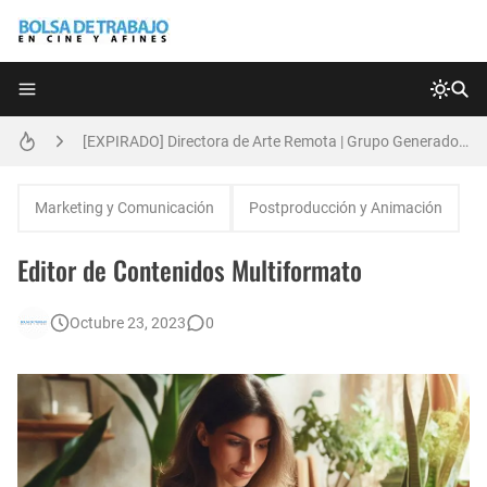
Técnicas de Organización del Día Laboral
[EXPIRADO] Directora de Arte Remota | Grupo Generadores | Bolsa de Trabajo en Cine y Afines
Anatomía de la Discrecionalidad: El Impacto Sistémico del Favoritismo en la Postproducción Televisiva de Alta Gama
Marketing y Comunicación
Postproducción y Animación
[EXPIRADO] Productor BTL | Feedback Group | Bolsa de Trabajo en Cine y Afines
Editor de Contenidos Multiformato
[🇪🇸] Fotógrafos Freelance en Madrid, Sevilla y Barcelona | PrensaSport
Octubre 23, 2023
0
🌎 Video Editor Ads - Naked & Thriving (Remoto)
Búsqueda: Diseñador/a Gráfico Freelance - Cornelia (Remoto)
[EXPIRADO] Casting Actrices Rasgos Orientales (Buenos Aires)