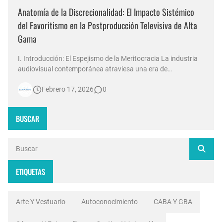
Anatomía de la Discrecionalidad: El Impacto Sistémico
del Favoritismo en la Postproducción Televisiva de Alta
Gama
I. Introducción: El Espejismo de la Meritocracia La industria
audiovisual contemporánea atraviesa una era de
contradicciones estructurales. Mientras las señales de
Febrero 17, 2026
0
noticias en Argentina invierten millones de dólares en
tecnología 4K, escenografías de realidad aumentada y
sistemas de ingesta de dat…
BUSCAR
ETIQUETAS
Arte Y Vestuario
Autoconocimiento
CABA Y GBA