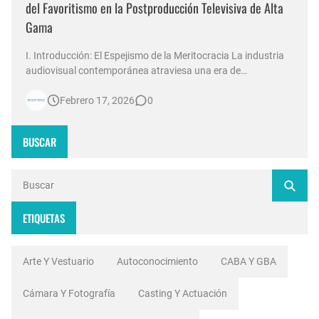
del Favoritismo en la Postproducción Televisiva de Alta
Gama
I. Introducción: El Espejismo de la Meritocracia La industria
audiovisual contemporánea atraviesa una era de
contradicciones estructurales. Mientras las señales de
Febrero 17, 2026
0
noticias en Argentina invierten millones de dólares en
tecnología 4K, escenografías de realidad aumentada y
sistemas de ingesta de dat…
BUSCAR
ETIQUETAS
Arte Y Vestuario
Autoconocimiento
CABA Y GBA
Cámara Y Fotografía
Casting Y Actuación