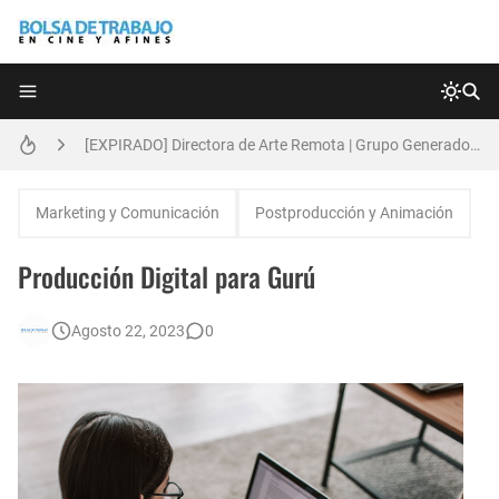
Técnicas de Organización del Día Laboral
[EXPIRADO] Directora de Arte Remota | Grupo Generadores | Bolsa de Trabajo en Cine y Afines
Anatomía de la Discrecionalidad: El Impacto Sistémico del Favoritismo en la Postproducción Televisiva de Alta Gama
Marketing y Comunicación
Postproducción y Animación
[🇪🇸] Fotógrafos Freelance en Madrid, Sevilla y Barcelona | PrensaSport
Producción Digital para Gurú
[EXPIRADO] Productor BTL | Feedback Group | Bolsa de Trabajo en Cine y Afines
Agosto 22, 2023
0
🌎 Video Editor Ads - Naked & Thriving (Remoto)
Búsqueda: Diseñador/a Gráfico Freelance - Cornelia (Remoto)
[EXPIRADO] Casting Actrices Rasgos Orientales (Buenos Aires)