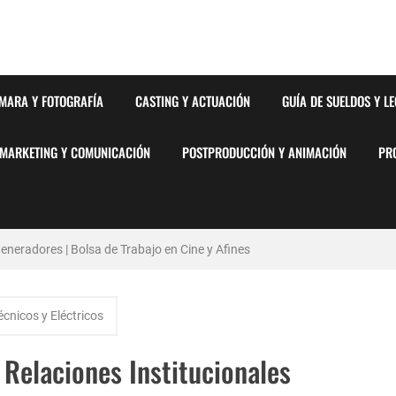
MARA Y FOTOGRAFÍA
CASTING Y ACTUACIÓN
GUÍA DE SUELDOS Y L
MARKETING Y COMUNICACIÓN
POSTPRODUCCIÓN Y ANIMACIÓN
PR
neradores | Bolsa de Trabajo en Cine y Afines
stémico del Favoritismo en la Postproducción Televisiva de Alta Gama
écnicos y Eléctricos
y Barcelona | PrensaSport
 Relaciones Institucionales
lsa de Trabajo en Cine y Afines