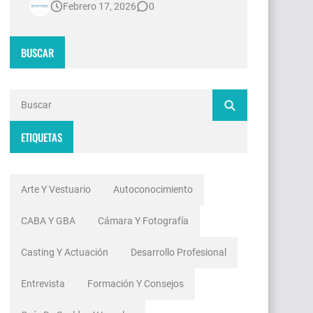
Febrero 17, 2026
0
contradicciones estructurales. Mientras
las señales de noticias en Argentina
invierten millones de dólares en
BUSCAR
tecnología 4K, escenografías de
realidad aumentada y sistemas de
ingesta de dat…
ETIQUETAS
Arte Y Vestuario
Autoconocimiento
CABA Y GBA
Cámara Y Fotografía
Casting Y Actuación
Desarrollo Profesional
Entrevista
Formación Y Consejos