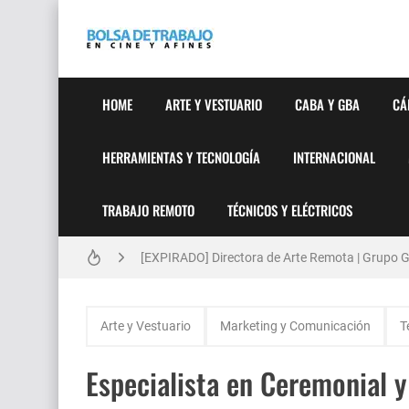
HOME
ARTE Y VESTUARIO
CABA Y GBA
CÁ
HERRAMIENTAS Y TECNOLOGÍA
INTERNACIONAL
TRABAJO REMOTO
TÉCNICOS Y ELÉCTRICOS
Técnicas de Organización del Día Laboral
[EXPIRADO] Directora de Arte Remota | Grupo Ge
Anatomía de la Discrecionalidad: El Impacto Si
Arte y Vestuario
Marketing y Comunicación
T
[🇪🇸] Fotógrafos Freelance en Madrid, Sevilla 
Especialista en Ceremonial y
[EXPIRADO] Productor BTL | Feedback Group | Bo