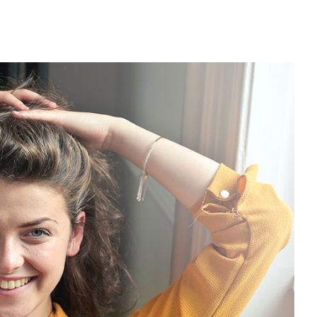
)
 (Buenos Aires)
nelia (Remoto)
, España) - Referencia Salarial
rgentina (2026) | Sueldos y Sindicatos