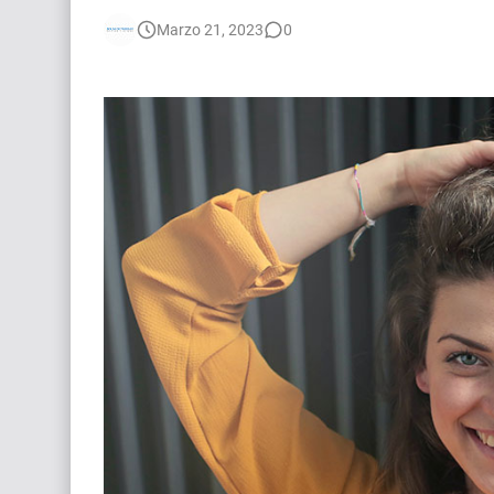
🌎 Video Editor Ads - Naked & Thriving (Remoto
Marzo 21, 2023
0
[EXPIRADO] Casting Actrices Rasgos Orientales
Búsqueda: Diseñador/a Gráfico Freelance - Cor
EXPIRADO: Creative Director en BLOODY (Madrid
Guía definitiva para buscar trabajo de Cine en A