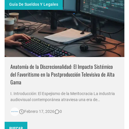
Guía De Sueldos Y Legales
Anatomía de la Discrecionalidad: El Impacto Sistémico
del Favoritismo en la Postproducción Televisiva de Alta
Gama
I. Introducción: El Espejismo de la Meritocracia La industria
audiovisual contemporánea atraviesa una era de
contradicciones estructurales. Mientras las señales de
Febrero 17, 2026
0
noticias en Argentina invierten millones de dólares en
tecnología 4K, escenografías de realidad aumentada y
sistemas de ingesta de dat…
BUSCAR