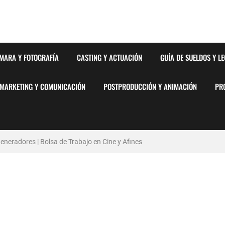
MARA Y FOTOGRAFÍA
CASTING Y ACTUACIÓN
GUÍA DE SUELDOS Y L
MARKETING Y COMUNICACIÓN
POSTPRODUCCIÓN Y ANIMACIÓN
PR
neradores | Bolsa de Trabajo en Cine y Afines
stémico del Favoritismo en la Postproducción Televisiva de Alta Gama
y Barcelona | PrensaSport
lsa de Trabajo en Cine y Afines