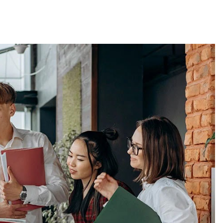
)
nelia (Remoto)
 (Buenos Aires)
, España) - Referencia Salarial
rgentina (2026) | Sueldos y Sindicatos