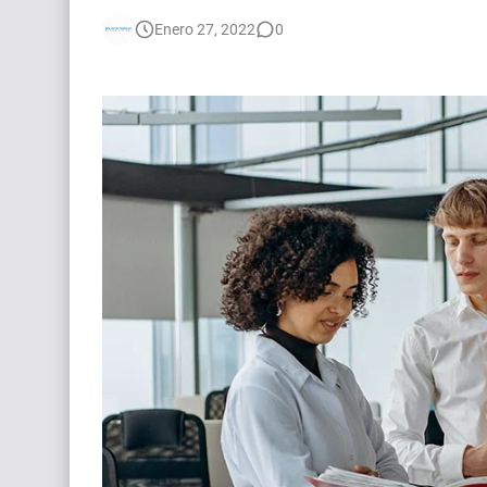
🌎 Video Editor Ads - Naked & Thriving (Remoto
Enero 27, 2022
0
Búsqueda: Diseñador/a Gráfico Freelance - Cor
[EXPIRADO] Casting Actrices Rasgos Orientales
EXPIRADO: Creative Director en BLOODY (Madrid
Guía definitiva para buscar trabajo de Cine en A