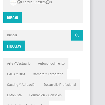
Febrero 17, 2026
0
contradicciones estructurales. Mientras
las señales de noticias en Argentina
invierten millones de dólares en
BUSCAR
tecnología 4K, escenografías de
realidad aumentada y sistemas de
ingesta de dat…
ETIQUETAS
Arte Y Vestuario
Autoconocimiento
CABA Y GBA
Cámara Y Fotografía
Casting Y Actuación
Desarrollo Profesional
Entrevista
Formación Y Consejos