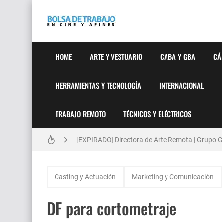
HOME
ARTE Y VESTUARIO
CABA Y GBA
CÁ
HERRAMIENTAS Y TECNOLOGÍA
INTERNACIONAL
TRABAJO REMOTO
TÉCNICOS Y ELÉCTRICOS
Técnicas de Organización del Día Laboral
[EXPIRADO] Directora de Arte Remota | Grupo Ge
Anatomía de la Discrecionalidad: El Impacto Si
Casting y Actuación
Marketing y Comunicación
[🇪🇸] Fotógrafos Freelance en Madrid, Sevilla 
DF para cortometraje
[EXPIRADO] Productor BTL | Feedback Group | Bo