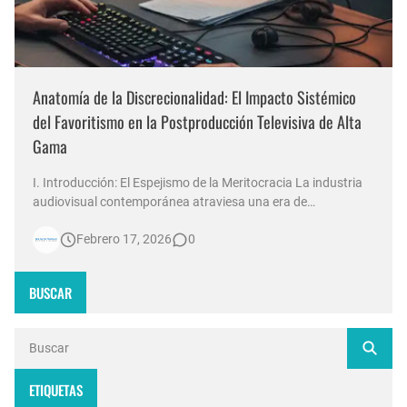
Anatomía de la Discrecionalidad: El Impacto Sistémico
del Favoritismo en la Postproducción Televisiva de Alta
Gama
I. Introducción: El Espejismo de la Meritocracia La industria
audiovisual contemporánea atraviesa una era de
contradicciones estructurales. Mientras las señales de
Febrero 17, 2026
0
noticias en Argentina invierten millones de dólares en
tecnología 4K, escenografías de realidad aumentada y
sistemas de ingesta de dat…
BUSCAR
ETIQUETAS