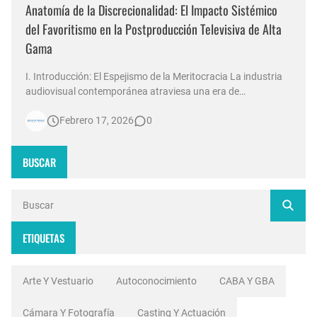
Anatomía de la Discrecionalidad: El Impacto Sistémico
del Favoritismo en la Postproducción Televisiva de Alta
Gama
I. Introducción: El Espejismo de la Meritocracia La industria
audiovisual contemporánea atraviesa una era de
contradicciones estructurales. Mientras las señales de
Febrero 17, 2026
0
noticias en Argentina invierten millones de dólares en
tecnología 4K, escenografías de realidad aumentada y
sistemas de ingesta de dat…
BUSCAR
ETIQUETAS
Arte Y Vestuario
Autoconocimiento
CABA Y GBA
Cámara Y Fotografía
Casting Y Actuación