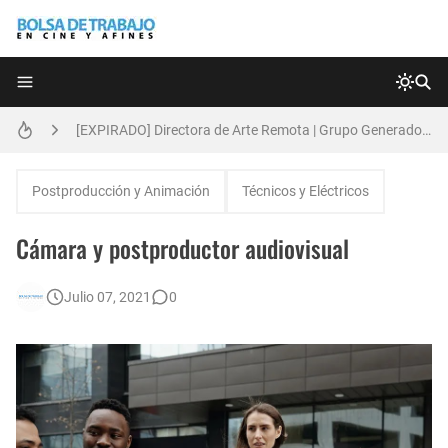
Técnicas de Organización del Día Laboral
[EXPIRADO] Directora de Arte Remota | Grupo Generadores | Bolsa de Trabajo en Cine y Afines
Anatomía de la Discrecionalidad: El Impacto Sistémico del Favoritismo en la Postproducción Televisiva de Alta Gama
Postproducción y Animación
Técnicos y Eléctricos
[🇪🇸] Fotógrafos Freelance en Madrid, Sevilla y Barcelona | PrensaSport
Cámara y postproductor audiovisual
[EXPIRADO] Productor BTL | Feedback Group | Bolsa de Trabajo en Cine y Afines
Julio 07, 2021
0
🌎 Video Editor Ads - Naked & Thriving (Remoto)
[EXPIRADO] Casting Actrices Rasgos Orientales (Buenos Aires)
Búsqueda: Diseñador/a Gráfico Freelance - Cornelia (Remoto)