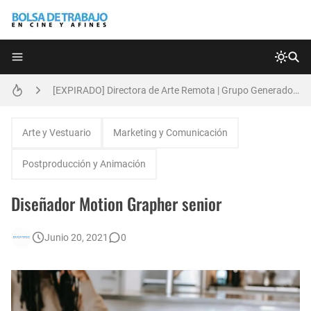
Técnicas de Organización del Día Laboral
[EXPIRADO] Directora de Arte Remota | Grupo Generadores | Bolsa de Trabajo en Cine y Afines
Anatomía de la Discrecionalidad: El Impacto Sistémico del Favoritismo en la Postproducción Televisiva de Alta Gama
Arte y Vestuario
Marketing y Comunicación
[🇪🇸] Fotógrafos Freelance en Madrid, Sevilla y Barcelona | PrensaSport
Postproducción y Animación
[EXPIRADO] Productor BTL | Feedback Group | Bolsa de Trabajo en Cine y Afines
Diseñador Motion Grapher senior
🌎 Video Editor Ads - Naked & Thriving (Remoto)
Junio 20, 2021
0
[EXPIRADO] Casting Actrices Rasgos Orientales (Buenos Aires)
Búsqueda: Diseñador/a Gráfico Freelance - Cornelia (Remoto)