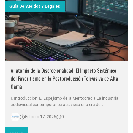
Guía De Sueldos Y Legales
Anatomía de la Discrecionalidad: El Impacto Sistémico
del Favoritismo en la Postproducción Televisiva de Alta
Gama
I. Introducción: El Espejismo de la Meritocracia La industria
audiovisual contemporánea atraviesa una era de
contradicciones estructurales. Mientras las señales de
Febrero 17, 2026
0
noticias en Argentina invierten millones de dólares en
tecnología 4K, escenografías de realidad aumentada y
sistemas de ingesta de dat…