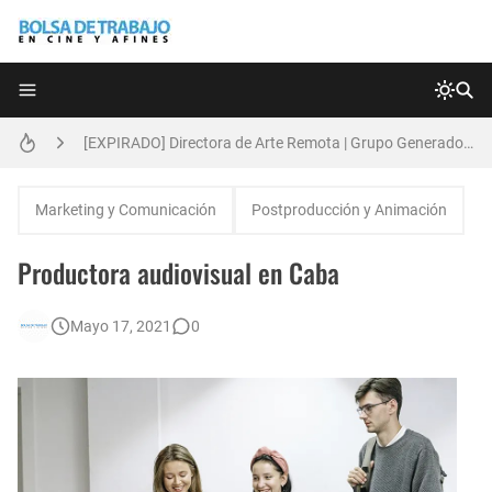
Técnicas de Organización del Día Laboral
[EXPIRADO] Directora de Arte Remota | Grupo Generadores | Bolsa de Trabajo en Cine y Afines
Anatomía de la Discrecionalidad: El Impacto Sistémico del Favoritismo en la Postproducción Televisiva de Alta Gama
Marketing y Comunicación
Postproducción y Animación
[🇪🇸] Fotógrafos Freelance en Madrid, Sevilla y Barcelona | PrensaSport
Productora audiovisual en Caba
[EXPIRADO] Productor BTL | Feedback Group | Bolsa de Trabajo en Cine y Afines
Mayo 17, 2021
0
🌎 Video Editor Ads - Naked & Thriving (Remoto)
Búsqueda: Diseñador/a Gráfico Freelance - Cornelia (Remoto)
[EXPIRADO] Casting Actrices Rasgos Orientales (Buenos Aires)