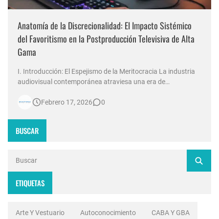
Anatomía de la Discrecionalidad: El Impacto Sistémico
del Favoritismo en la Postproducción Televisiva de Alta
Gama
I. Introducción: El Espejismo de la Meritocracia La industria
audiovisual contemporánea atraviesa una era de
contradicciones estructurales. Mientras las señales de
Febrero 17, 2026
0
noticias en Argentina invierten millones de dólares en
tecnología 4K, escenografías de realidad aumentada y
sistemas de ingesta de dat…
BUSCAR
ETIQUETAS
Arte Y Vestuario
Autoconocimiento
CABA Y GBA