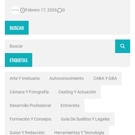
contradicciones estructurales. Mientras las señales de
Febrero 17, 2026
0
noticias en Argentina invierten millones de dólares en
tecnología 4K, escenografías de realidad aumentada y
sistemas de ingesta de dat…
BUSCAR
ETIQUETAS
Arte Y Vestuario
Autoconocimiento
CABA Y GBA
Cámara Y Fotografía
Casting Y Actuación
Desarrollo Profesional
Entrevista
Formación Y Consejos
Guía De Sueldos Y Legales
Guion Y Redacción
Herramientas Y Tecnología