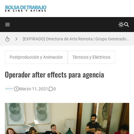
Técnicas de Organización del Día Laboral
[EXPIRADO] Directora de Arte Remota | Grupo Generadores | Bolsa de Trabajo en Cine y Afines
Anatomía de la Discrecionalidad: El Impacto Sistémico del Favoritismo en la Postproducción Televisiva de Alta Gama
Postproducción y Animación
Técnicos y Eléctricos
[🇪🇸] Fotógrafos Freelance en Madrid, Sevilla y Barcelona | PrensaSport
Operador after effects para agencia
[EXPIRADO] Productor BTL | Feedback Group | Bolsa de Trabajo en Cine y Afines
Marzo 11, 2021
0
🌎 Video Editor Ads - Naked & Thriving (Remoto)
Búsqueda: Diseñador/a Gráfico Freelance - Cornelia (Remoto)
[EXPIRADO] Casting Actrices Rasgos Orientales (Buenos Aires)